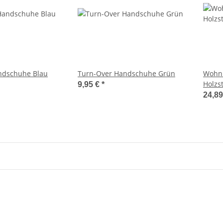
ndschuhe Blau
Turn-Over Handschuhe Grün
Wohnk
Holzs
9,95 €
*
24,8