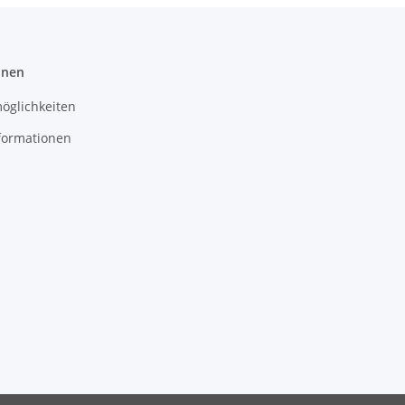
onen
öglichkeiten
formationen