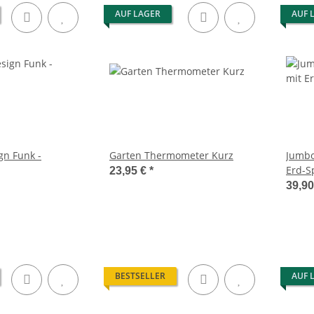
AUF LAGER
AUF 
gn Funk -
Garten Thermometer Kurz
Jumbo
Erd-S
23,95 €
*
39,9
BESTSELLER
AUF 