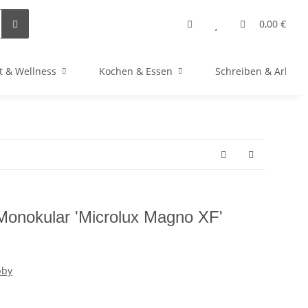
0,00 €
t & Wellness
Kochen & Essen
Schreiben & Arbeit
Monokular 'Microlux Magno XF'
bby