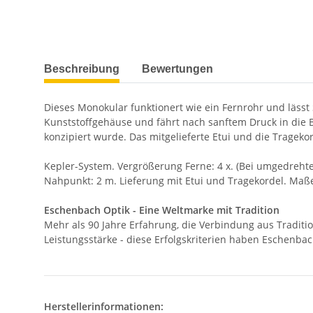
weitere Registerkarten anzeigen
Beschreibung
Bewertungen
Dieses Monokular funktionert wie ein Fernrohr und lässt S
Kunststoffgehäuse und fährt nach sanftem Druck in die 
konzipiert wurde. Das mitgelieferte Etui und die Tragek
Kepler-System. Vergrößerung Ferne: 4 x. (Bei umgedrehte
Nahpunkt: 2 m. Lieferung mit Etui und Tragekordel. Maße
Eschenbach Optik - Eine Weltmarke mit Tradition
Mehr als 90 Jahre Erfahrung, die Verbindung aus Traditi
Leistungsstärke - diese Erfolgskriterien haben Eschenba
Herstellerinformationen: