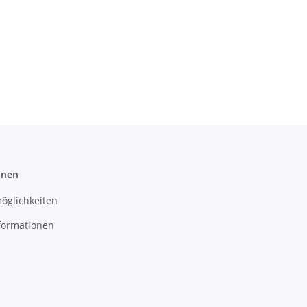
onen
öglichkeiten
formationen