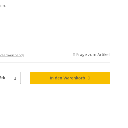
fen.
Frage zum Artikel
nd abweichend)
In den Warenkorb
Stk