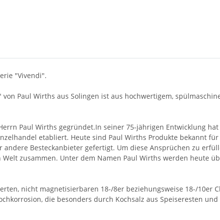
rie "Vivendi".
" von Paul Wirths aus Solingen ist aus hochwertigem, spülmaschin
errn Paul Wirths gegründet.In seiner 75-jährigen Entwicklung hat
elhandel etabliert. Heute sind Paul Wirths Produkte bekannt für 
r andere Besteckanbieter gefertigt. Um diese Ansprüchen zu erfüll
n Welt zusammen. Unter dem Namen Paul Wirths werden heute über 
erten, nicht magnetisierbaren 18-/8er beziehungsweise 18-/10er C
Lochkorrosion, die besonders durch Kochsalz aus Speiseresten und