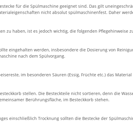
estecke für die Spülmaschine geeignet sind. Das gilt uneingeschrä
terialeigenschaften nicht absolut spülmaschinenfest. Daher werde
 zu haben, ist es jedoch wichtig, die folgenden Pflegehinweise z
llte eingehalten werden, insbesondere die Dosierung von Reinigu
lmaschine nach dem Spülvorgang.
eisereste, im besonderen Säuren (Essig, Früchte etc.) das Material
esteckkorb stellen. Die Besteckteile nicht sortieren, denn die Was
 gemeinsamer Berührungsfläche, im Besteckkorb stehen.
ges einschließlich Trocknung sollten die Bestecke der Spülmasc