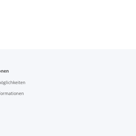
onen
öglichkeiten
formationen