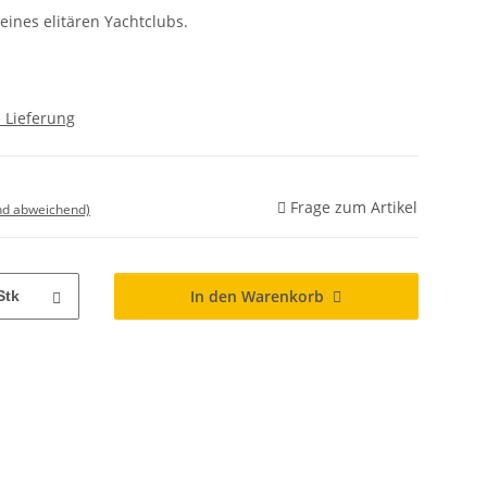
eines elitären Yachtclubs.
 Lieferung
Frage zum Artikel
nd abweichend)
In den Warenkorb
Stk