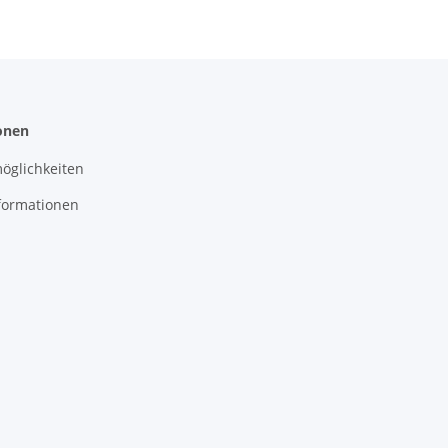
onen
öglichkeiten
formationen